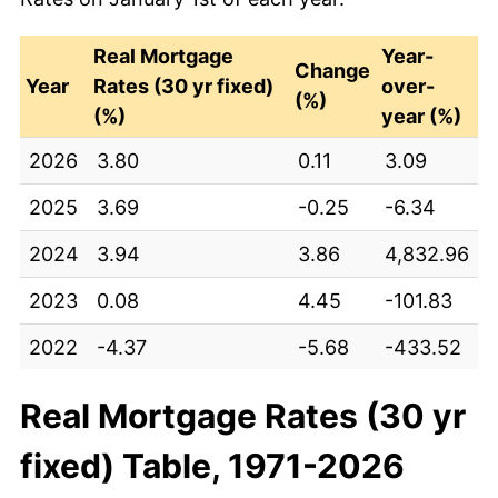
Real Mortgage
Year-
Change
Year
Rates (30 yr fixed)
over-
(%)
(%)
year (%)
2026
3.80
0.11
3.09
2025
3.69
-0.25
-6.34
2024
3.94
3.86
4,832.96
2023
0.08
4.45
-101.83
2022
-4.37
-5.68
-433.52
2021
1.31
0.12
9.79
Real Mortgage Rates (30 yr
2020
1.19
-2.01
-62.69
fixed) Table, 1971-2026
2019
3.20
1.33
71.10