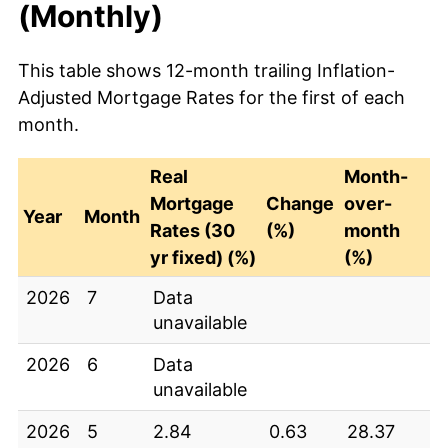
(Monthly)
2018
1.87
0.29
18.33
This table shows 12-month trailing Inflation-
2017
1.58
-0.98
-38.21
Adjusted Mortgage Rates for the first of each
2016
2.56
-1.42
-35.75
month.
2015
3.98
1.10
38.12
Real
Month-
2014
2.88
1.14
65.09
Mortgage
Change
over-
Year
Month
Rates (30
(%)
month
2013
1.75
0.67
62.37
yr fixed) (%)
(%)
2012
1.07
-1.75
-62
2026
7
Data
unavailable
2011
2.83
0.74
35.69
2026
6
Data
2010
2.08
-3.42
-62.10
unavailable
2009
5.50
3.82
227.45
2026
5
2.84
0.63
28.37